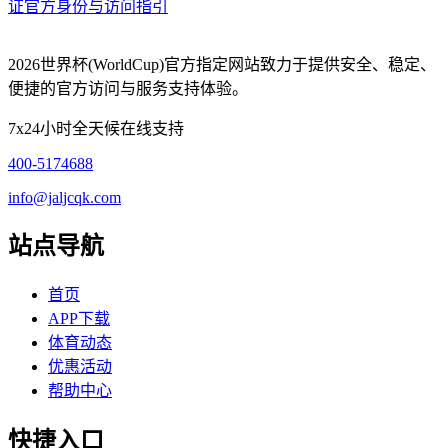
证官方身份与访问指引
2026世界杯(WorldCup)官方指定网站致力于提供安全、稳定、
便捷的官方访问与服务支持体验。
7x24小时全天候在线支持
400-5174688
info@jaljcqk.com
站点导航
首页
APP下载
体育动态
优惠活动
帮助中心
快捷入口