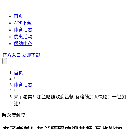
首页
APP下载
体育动态
优惠活动
帮助中心
官方入口
立即下载
首页
/
体育动态
/
来了老弟！加兰晒照欢迎基顿·瓦格勒加入快船：一起加
油！
深度解读