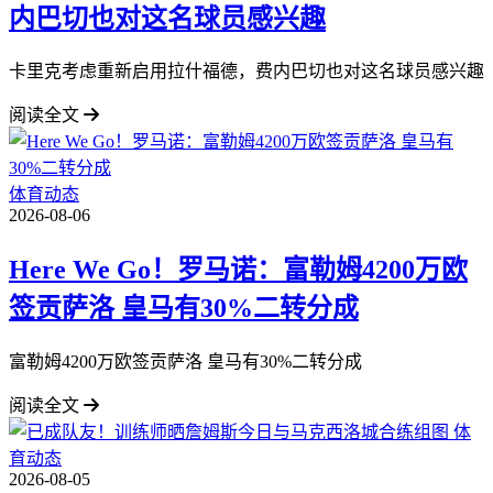
内巴切也对这名球员感兴趣
卡里克考虑重新启用拉什福德，费内巴切也对这名球员感兴趣
阅读全文
体育动态
2026-08-06
Here We Go！罗马诺：富勒姆4200万欧
签贡萨洛 皇马有30%二转分成
富勒姆4200万欧签贡萨洛 皇马有30%二转分成
阅读全文
体
育动态
2026-08-05